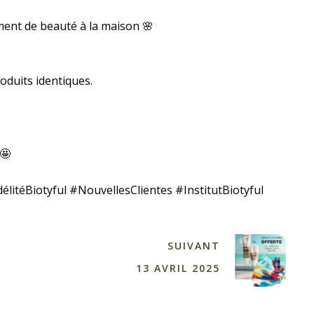
ent de beauté à la maison 🌸
roduits identiques.
🤩
itéBiotyful #NouvellesClientes #InstitutBiotyful
SUIVANT
13 AVRIL 2025