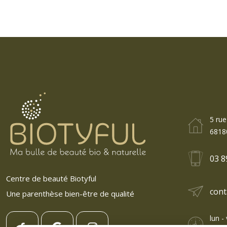
5 rue
6818
03 8
Centre de beauté Biotyful
cont
Une parenthèse bien-être de qualité
lun -