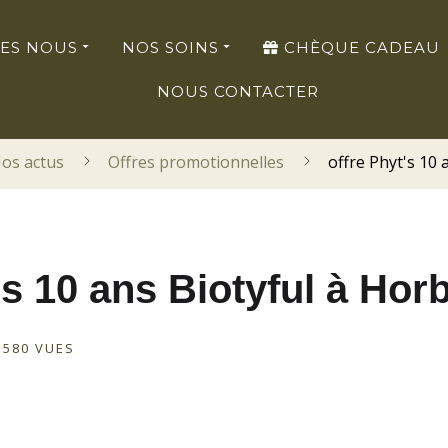
ES NOUS
NOS SOINS
CHÈQUE CADEAU
NOUS CONTACTER
os actus
Offres promotionnelles
offre Phyt's 10
's 10 ans Biotyful à Ho
580 VUES