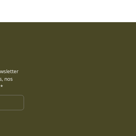
ewsletter
s, nos
 *